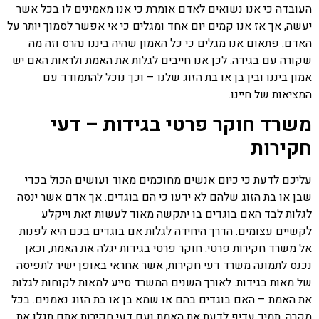
העובדה כי אנו נשואים לאדם אומרת כי אנו מאמינים לו בכל אשר
יעשה, אך אז אנו קמים יום אחד ומגלים כי אי אפשר לסמוך יותר על
האדם. פתאום אנו מגלים כי כל האמון שהיה ביננו נהרס וזה מה
שקורה עם בגידה. לכן אנו חייבים לגלות את האמת ולראות האם יש
אמון ביננו ובין בן או בת הזוג שלנו – וכך נוכל להתמודד עם
המציאות של חיינו.
משרד חוקר פרטי בגידות – דעי
חקירות
עליכם לדעת כי כיום אנשים מחוכמים מאוד ועושים הכול בכדי
שבן או בת הזוג שלהם לא ידעו כי הם בוגדים. אך אדם אשר ינסה
לגלות לבד האם בוגדים בו יתקשה מאוד לעשות זאת וייקלע
לקשיים עצומים. הדרך היחידה לגלות אם בוגדים בכם היא לפנות
אל משרד חקירות פרטי. חוקר פרטי בגידות יגלה את האמת, וכאן
נכנס לתמונה משרד דעי חקירות, אשר אחראי באופן ישיר לתפיסה
של מאות בגידות. לאורך השנים המשרד סייע למאות לקוחות לגלות
את האמת – האם בוגדים בהם או שמא בן או בת הזוג נאמנים. בכל
מקרה, תמיד עדיף לדעת את האמת ועם דעי חקירות אתם תגלו את