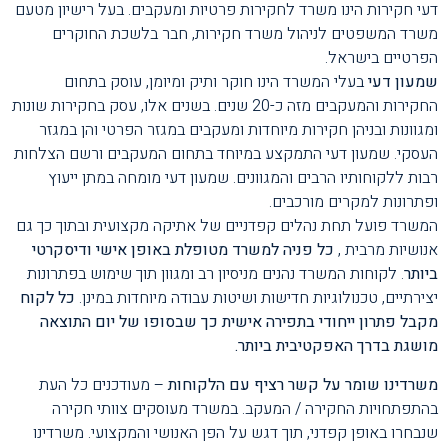
דעי חקירות הינו משרד לחקירות פרטיות ומעקבים. בעל רישיון מטעם
משרד המשפטים לניהול משרד חקירות, חבר בלשכת החוקרים
הפרטיים בישראל.
שמעון דעי
בעלי המשרד הינו חוקר ותיק ומיומן, עוסק בתחום
החקירות והמעקבים מזה כ-20 שנים. בשנים אלו, עסק בחקירות שונות
ומגוונות ובניהן חקירות מיוחדות ומעקבים במגזר הפרטי והן במגזר
העסקי. שמעון דעי התמקצע במיוחד בתחום המעקבים ורשם הצלחות
רבות ללקוחותיו הרבים והמגוונים. שמעון דעי מומחה במתן ייעוץ
ופתרונות למקרים מורכבים.
המשרד פועל תחת נהלים קפדניים של אתיקה מקצועית ובתוך כך גם
אנושיות מרבית ,
כל פניה למשרד מטופלת באופן אישי ודיסקרטי
ביותר
. לקוחות המשרד נהנים מניסיון רב ומגוון תוך שימוש בפתרונות
יצירתיים, טכנולוגיות חדישות ושיטות עבודה מיוחדות במינן.
כל לקוח
מקבל פתרון ייחודי בתפירה אישית כך שבסופו של יום התוצאה
מושגת בדרך האפקטיבית ביותר.
משרדינו שומר על קשר רציף עם הלקוחות
– מעודכנים כל העת
בהתפתחויות החקירה / המעקב. במשרד מעוסקים צוותי חקירה
שנבחרו באופן קפדני, תוך דגש על הפן האנושי והמקצועי. משרדינו